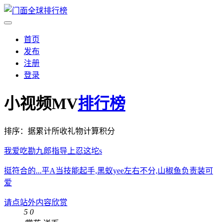
首页
发布
注册
登录
小视频MV
排行榜
排序：据累计所收礼物计算积分
我爱吃勘九郎指导上忍这坨s
挺符合的...平A当技能起手,黑蚁yee左右不分,山椒鱼负责装可
爱
请点站外内容欣赏
5
0