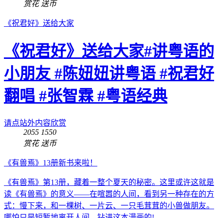
赏花
送币
《祝君好》送给大家
《祝君好》送给大家#讲粤语的
小朋友 #陈妞妞讲粤语 #祝君好
翻唱 #张智霖 #粤语经典
请点站外内容欣赏
2055
1550
赏花
送币
《有兽焉》13册新书来啦！
《有兽焉》第13册，藏着一整个夏天的秘密。这里或许这就是
读《有兽焉》的意义——在喧嚣的人间，看到另一种存在的方
式：慢下来，和一棵树、一片云、一只毛茸茸的小兽做朋友。
哪怕只是短暂地离开人间，钻进这本漫画的!