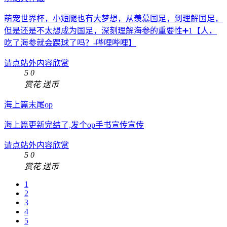
萌宠世界杯，小短腿也有大梦想，从羡慕国足，到理解国足，
但是还是不太想成为国足，深刻理解海参的重要性➕1【人，
吃了海参就会踢球了吗？-哔哩哔哩】
请点站外内容欣赏
5
0
赏花
送币
海上篇末尾op
海上篇更新完结了,发个op手书宣传宣传
请点站外内容欣赏
5
0
赏花
送币
1
2
3
4
5