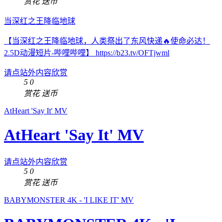
赏花
送币
当深红之王降临地球
【当深红之王降临地球，人类祭出了东风快递🔥使命必达！
2.5D动漫短片-哔哩哔哩】 https://b23.tv/OFTjwml
请点站外内容欣赏
5
0
赏花
送币
AtHeart 'Say It' MV
AtHeart 'Say It' MV
请点站外内容欣赏
5
0
赏花
送币
BABYMONSTER 4K - 'I LIKE IT' MV