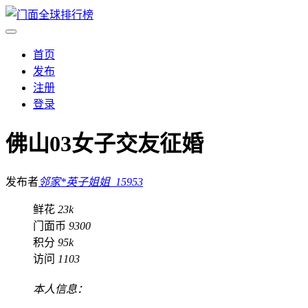
首页
发布
注册
登录
佛山03女子交友征婚
发布者
邻家*英子姐姐_15953
鲜花
23k
门面币
9300
积分
95k
访问
1103
本人信息：