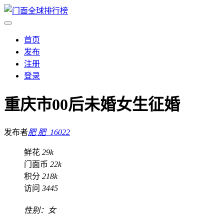
首页
发布
注册
登录
重庆市00后未婚女生征婚
发布者
肥 肥_16022
鲜花
29k
门面币
22k
积分
218k
访问
3445
性别：女