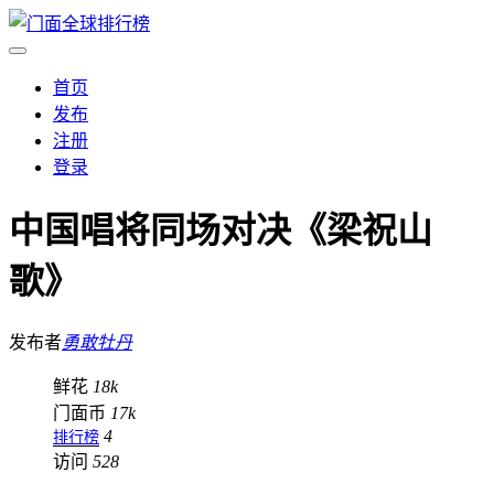
首页
发布
注册
登录
中国唱将同场对决《梁祝山
歌》
发布者
勇敢牡丹
鲜花
18k
门面币
17k
4
排行榜
访问
528