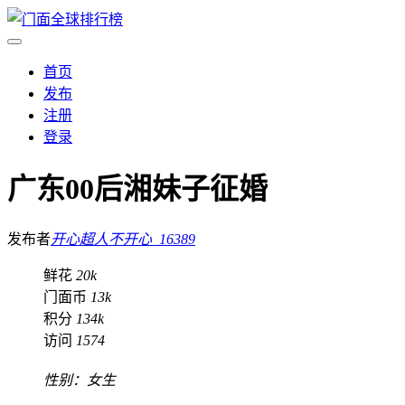
首页
发布
注册
登录
广东00后湘妹子征婚
发布者
开心超人不开心_16389
鲜花
20k
门面币
13k
积分
134k
访问
1574
性别：女生