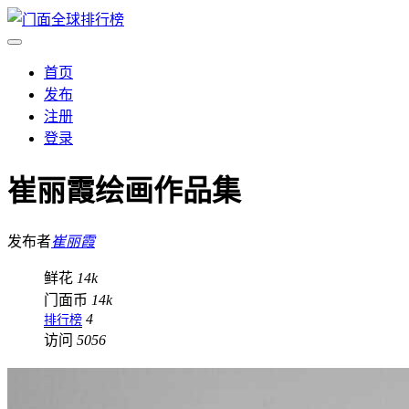
首页
发布
注册
登录
崔丽霞绘画作品集
发布者
崔丽霞
鲜花
14k
门面币
14k
4
排行榜
访问
5056