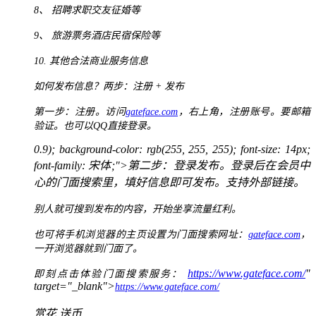
8、
招聘求职交友征婚等
9、
旅游票务酒店民宿保险等
10.
其他合法商业服务信息
如何发布信息？两步：注册 + 发布
第一步：注册。访问
gateface.com
，右上角，注册账号。要邮箱
验证。也可以QQ直接登录。
0.9); background-color: rgb(255, 255, 255); font-size: 14px;
font-family: 宋体;">第二步：登录发布。登录后在会员中
心的门面搜索里，填好信息即可发布。支持外部链接。
别人就可搜到发布的内容，开始坐享流量红利。
也可将手机浏览器的主页设置为门面搜索网址：
gateface.com
，
一开浏览器就到门面了。
https://www.gateface.com/
"
即刻点击体验门面搜索服务：
target="_blank">
https://www.gateface.com/
赏花
送币