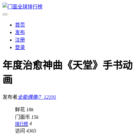
首页
发布
注册
登录
年度治愈神曲《天堂》手书动
画
发布者
全能偶像/7_12191
鲜花
18k
门面币
15k
4
排行榜
访问
4365