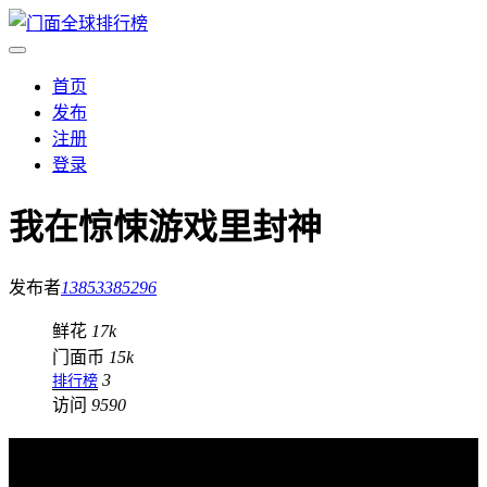
首页
发布
注册
登录
我在惊悚游戏里封神
发布者
13853385296
鲜花
17k
门面币
15k
3
排行榜
访问
9590