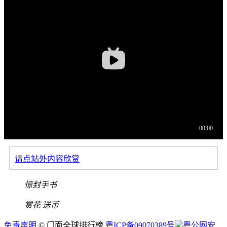
请点站外内容欣赏
惊封手书
赏花
送币
免责声明
© 门面全球排行榜
粤ICP备09070389号
粤公网安