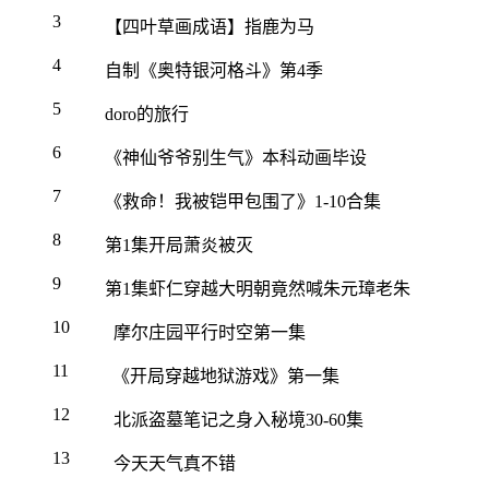
3
【四叶草画成语】指鹿为马
4
自制《奥特银河格斗》第4季
5
doro的旅行
6
《神仙爷爷别生气》本科动画毕设
7
《救命！我被铠甲包围了》1-10合集
8
第1集开局萧炎被灭
9
第1集虾仁穿越大明朝竟然喊朱元璋老朱
10
摩尔庄园平行时空第一集
11
《开局穿越地狱游戏》第一集
12
北派盗墓笔记之身入秘境30-60集
13
今天天气真不错