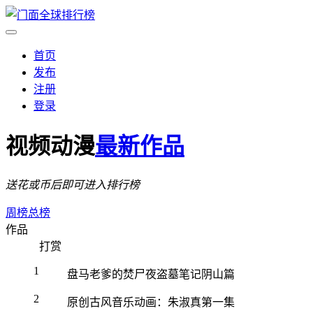
首页
发布
注册
登录
视频动漫
最新作品
送花或币后即可进入排行榜
周榜
总榜
作品
打赏
1
盘马老爹的焚尸夜盗墓笔记阴山篇
2
原创古风音乐动画：朱淑真第一集