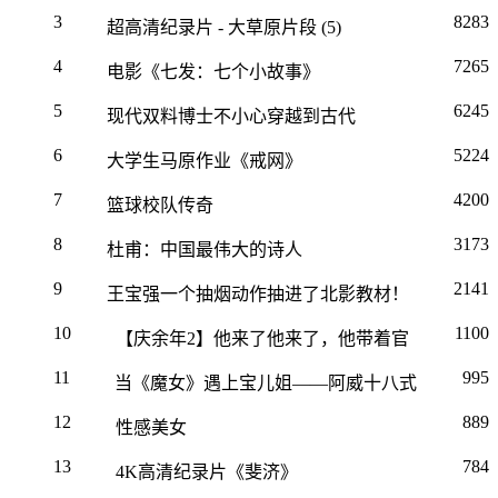
3
8283
超高清纪录片 - 大草原片段 (5)
4
7265
电影《七发：七个小故事》
5
6245
现代双料博士不小心穿越到古代
6
5224
大学生马原作业《戒网》
7
4200
篮球校队传奇
8
3173
杜甫：中国最伟大的诗人
9
2141
王宝强一个抽烟动作抽进了北影教材！
10
1100
【庆余年2】他来了他来了，他带着官宣走来
11
995
当《魔女》遇上宝儿姐——阿威十八式
12
889
性感美女
13
784
4K高清纪录片《斐济》