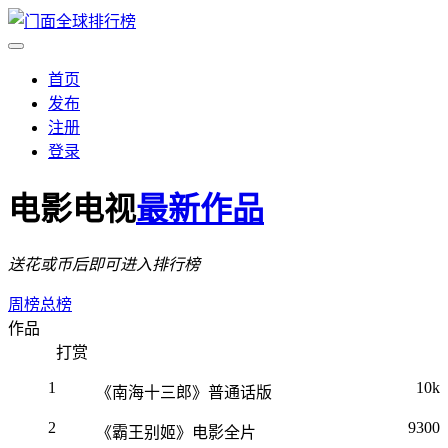
首页
发布
注册
登录
电影电视
最新作品
送花或币后即可进入排行榜
周榜
总榜
作品
打赏
1
10k
《南海十三郎》普通话版
2
9300
《霸王别姬》电影全片