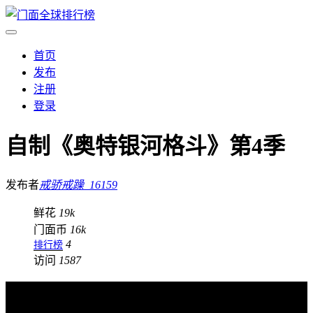
首页
发布
注册
登录
自制《奥特银河格斗》第4季
发布者
戒骄戒躁_16159
鲜花
19k
门面币
16k
4
排行榜
访问
1587