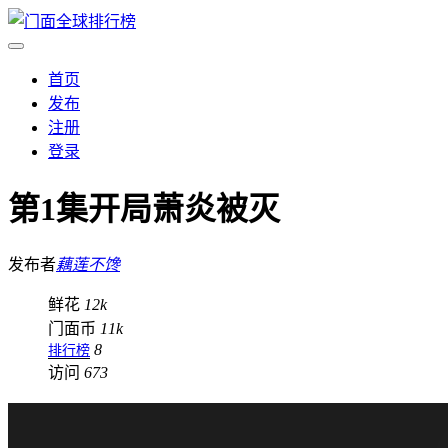
首页
发布
注册
登录
第1集开局萧炎被灭
发布者
藕莲不馋
鲜花
12k
门面币
11k
8
排行榜
访问
673