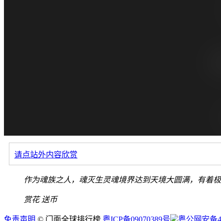
请点站外内容欣赏
作为魂族之人，魂灭生灵魂境界达到天境大圆满，有着极
赏花
送币
免责声明
© 门面全球排行榜
粤ICP备09070389号
粤公网安备440