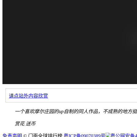
请点站外内容欣赏
一个喜欢摩尔庄园的up自制的同人作品，不成熟的地方
赏花
送币
免责声明
© 门面全球排行榜
粤ICP备09070389号
粤公网安备440