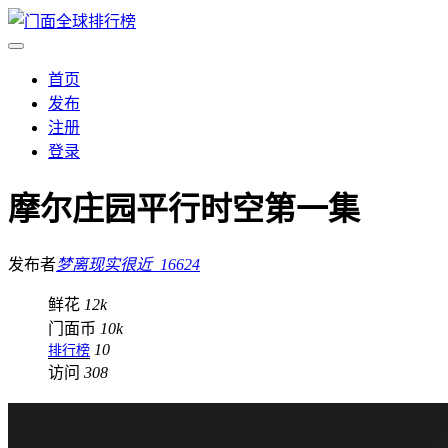
首页
发布
注册
登录
摩尔庄园平行时空第一集
发布者
梦离现实很近_16624
鲜花
12k
门面币
10k
10
排行榜
访问
308