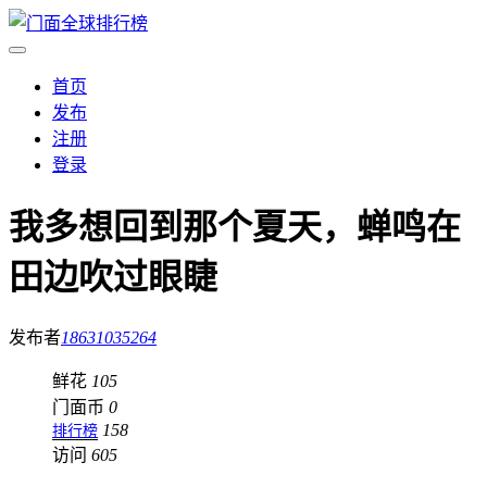
首页
发布
注册
登录
我多想回到那个夏天，蝉鸣在
田边吹过眼睫
发布者
18631035264
鲜花
105
门面币
0
158
排行榜
访问
605