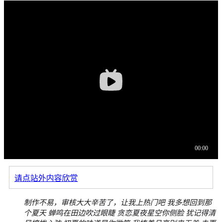
请点站外内容欣赏
制作不易，审核大大辛苦了，让我上热门吧 我多想回到那
个夏天 蝉鸣在田边吹过眼睫 贪恋夏夜星空你侧脸 犹记得清