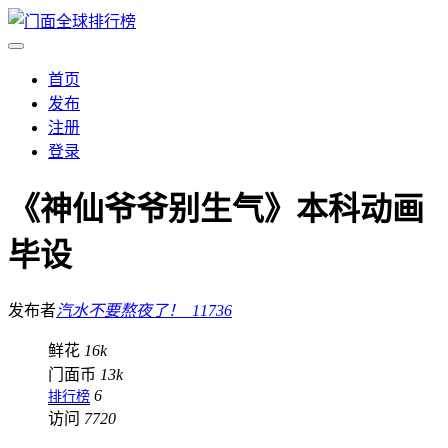
首页
发布
注册
登录
《神仙爷爷别生气》本科动画
毕设
发布者
汽水不要熬夜了！_11736
鲜花
16k
门面币
13k
6
排行榜
访问
7720