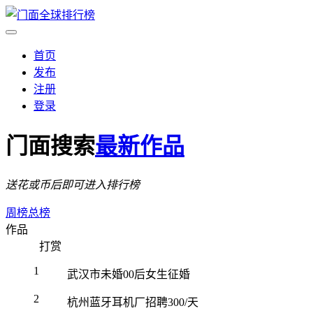
首页
发布
注册
登录
门面搜索
最新作品
送花或币后即可进入排行榜
周榜
总榜
作品
打赏
1
武汉市未婚00后女生征婚
2
杭州蓝牙耳机厂招聘300/天